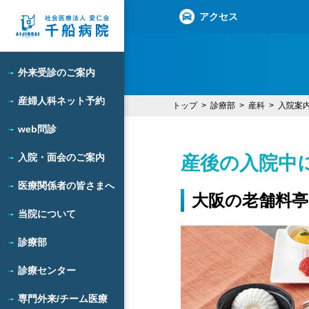
アクセス
外来受診のご案内
産婦人科ネット予約
トップ
診療部
産科
入院案内
web問診
入院・面会のご案内
産後の入院中
医療関係者の皆さまへ
大阪の老舗料亭
当院について
診療部
診療センター
専門外来/チーム医療