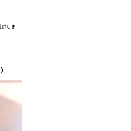
提供しま
）