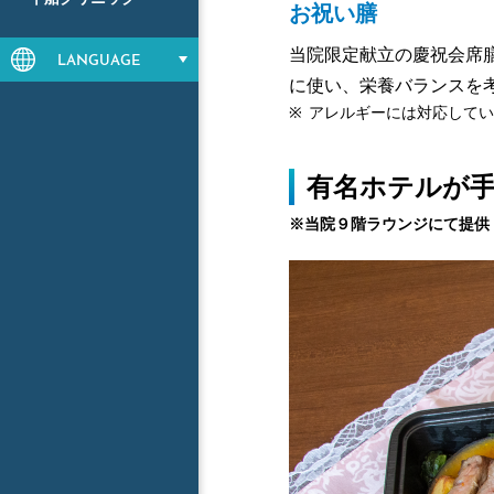
お祝い膳
当院限定献立の慶祝会席
LANGUAGE
に使い、栄養バランスを
※
アレルギーには対応してい
有名ホテルが
※当院９階ラウンジにて提供