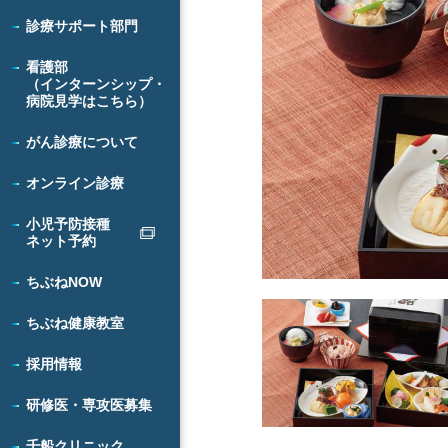
診療サポート部門
看護部
（インターンシップ・
病院見学はこちら）
がん診療について
オンライン診療
小児予防接種
ネット予約
ちぶねNOW
ちぶね健康教室
採用情報
研修医・専攻医募集
千船クリニック