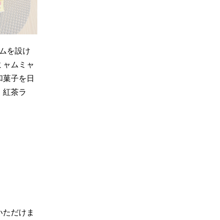
イムを設け
ミャムミャ
和菓子を日
・紅茶ラ
いただけま