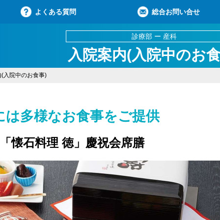
よくある質問
総合お問い合せ
診療部 ー 産科
入院案内(入院中のお食
(入院中のお食事)
には多様なお食事をご提供
「懐石料理 徳」慶祝会席膳