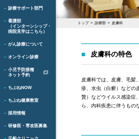
診療サポート部門
看護部
トップ
診療部
皮膚科
（インターンシップ・
病院見学はこちら）
がん診療について
皮膚科の特色
オンライン診療
小児予防接種
ネット予約
皮膚科では、皮膚、毛髪
ちぶねNOW
疹、水虫（白癬）などの
贅）などウイルス感染症
ちぶね健康教室
ら、内科疾患に伴うもの
採用情報
研修医・専攻医募集
千船クリニック