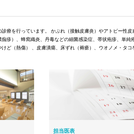
の診療を行っています。 かぶれ（接触皮膚炎）やアトピー性皮
膿痂疹）、蜂窩織炎、丹毒などの細菌感染症、帯状疱疹、単純疱
やけど（熱傷） 、皮膚潰瘍、床ずれ（褥瘡）、ウオノメ・タコ
担当医表