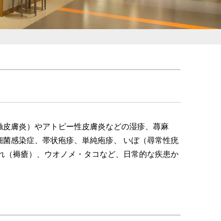
触皮膚炎）やアトピー性皮膚炎などの湿疹、蕁麻
菌感染症、帯状疱疹、単純疱疹、 いぼ（尋常性疣
れ（褥瘡）、ウオノメ・タコなど、日常的な疾患か