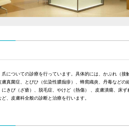
、爪についての診療を行っています。具体的には、かぶれ（接
皮膚真菌症、とびひ（伝染性膿痂疹）、蜂窩織炎、丹毒などの細
、にきび（ざ瘡）、脱毛症、やけど（熱傷） 、皮膚潰瘍、床ず
など、皮膚科全般の診断と治療を行います。