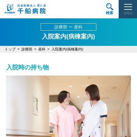
検索
OPEN
診療部 ー 産科
入院案内(病棟案内)
トップ
診療部
産科
入院案内(病棟案内)
入院時の持ち物