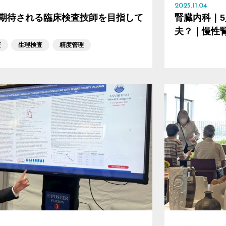
2025.11.04
期待される臨床検査技師を目指して
腎臓内科｜5
夫？｜慢性
査
生理検査
精度管理