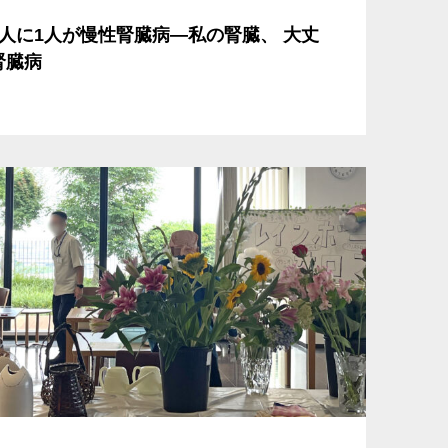
人に1人が慢性腎臓病―私の腎臓、 大丈
腎臓病