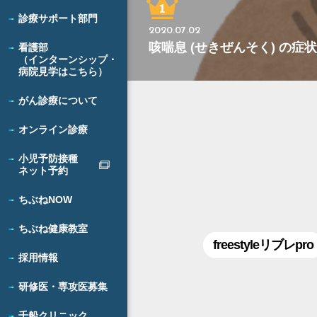
診療サポート部門
2020.07.02
咳喘息 (せきぜんそく) の
看護部
（インターンシップ・
病院見学はこちら）
がん診療について
オンライン診療
小児予防接種
ネット予約
ちぶねNOW
ちぶね健康教室
freestyleリブレpro
採用情報
研修医・専攻医募集
千船クリニック