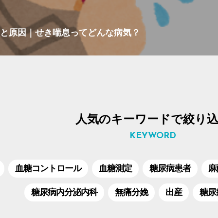
症状と原因｜せき喘息ってどんな病気？
人気のキーワードで絞り
KEYWORD
血糖コントロール
血糖測定
糖尿病患者
麻
糖尿病内分泌内科
無痛分娩
出産
糖尿