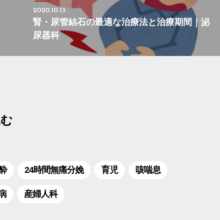
2020.10.13
腎・尿管結石の最適な治療法と治療期間｜泌
尿器科
込む
酔
24時間無痛分娩
育児
咳喘息
病
産婦人科