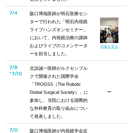
7/4
阪口博哉医師が明石医療セン
ターで行われた「明石内視鏡
ライブハンズオンセミナー」
において、内視鏡治療の講師
およびライブのコメンテータ
写真を見る
ーを担当しました。
7/8
北浜誠一医師がルクセンブル
~7/10
クで開催された国際学会
「TROGSS（The Robotic
ー
Global Surgical Society）」に
参加し、当院における国際的
な外科教育の取り組みについ
て発表しました。
7/11
阪口博哉医師が内視鏡学会近