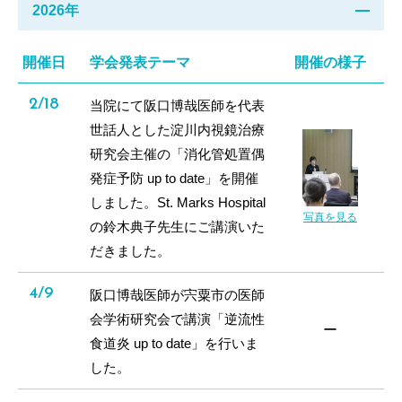
2026年
開催日
学会発表テーマ
開催の様子
2/18
当院にて阪口博哉医師を代表
世話人とした淀川内視鏡治療
研究会主催の「消化管処置偶
発症予防 up to date」を開催
しました。St. Marks Hospital
写真を見る
の鈴木典子先生にご講演いた
だきました。
4/9
阪口博哉医師が宍粟市の医師
会学術研究会で講演「逆流性
ー
食道炎 up to date」を行いま
した。