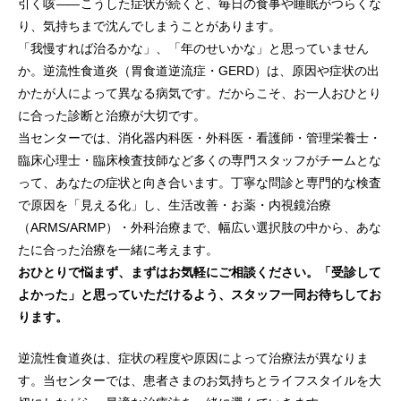
引く咳
―
―
こうした症状が続くと、毎日の食事や睡眠がつらくな
り、気持ちまで沈んでしまうことがあります。
「我慢すれば治るかな」、「年のせいかな」と思っていません
か。逆流性食道炎（胃食道逆流症・GERD）は、原因や症状の出
かたが人によって異なる病気です。だからこそ、お一人おひとり
に合った診断と治療が大切です。
当センターでは、消化器内科医・外科医・看護師・管理栄養士・
臨床心理士・臨床検査技師など多くの専門スタッフがチームとな
って、あなたの症状と向き合います。丁寧な問診と専門的な検査
で原因を「見える化」し、生活改善・お薬・内視鏡治療
（ARMS/ARMP）・外科治療まで、幅広い選択肢の中から、あな
たに合った治療を一緒に考えます。
おひとりで悩まず、まずはお気軽にご相談ください。「受診して
よかった」と思っていただけるよう、スタッフ一同お待ちしてお
ります。
逆流性食道炎は、症状の程度や原因によって治療法が異なりま
す。当センターでは、患者さまのお気持ちとライフスタイルを大