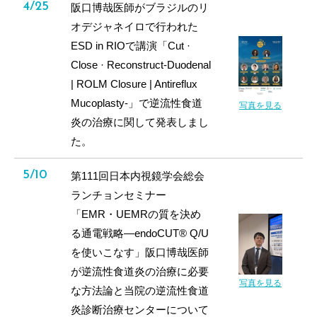
4/25
阪口博哉医師がブラジルのリ
オデジャネイロで行われた
ESD in RIOで講演「Cut ·
Close · Reconstruct-Duodenal
| ROLM Closure | Antireflux
Mucoplasty-」で逆流性食道
写真を見る
炎の治療に関して発表しまし
た。
5/10
第111回日本内視鏡学会総会
ランチョンセミナー
「EMR・UEMRの質を決め
る通電戦略―endoCUT® Q/U
を使いこなす」阪口博哉医師
が逆流性食道炎の治療に必要
写真を見る
な方法論と当院の逆流性食道
炎診断治療センターについて