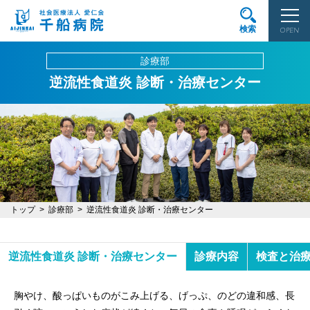
検索
OPEN
診療部
逆流性食道炎 診断・治療センター
トップ
診療部
逆流性食道炎 診断・治療センター
逆流性食道炎 診断・治療センター
診療内容
検査と治
胸やけ、酸っぱいものがこみ上げる、げっぷ、のどの違和感、長