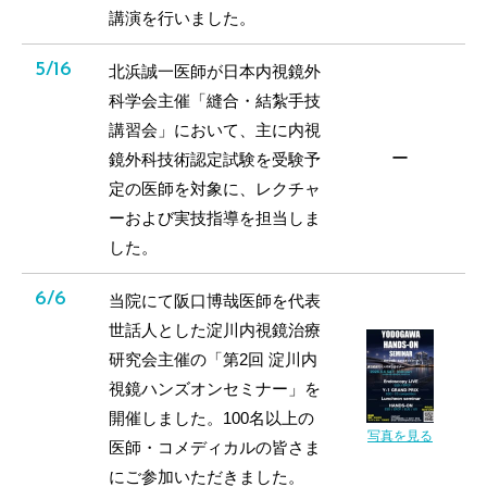
講演を行いました。
5/16
北浜誠一医師が日本内視鏡外
科学会主催「縫合・結紮手技
講習会」において、主に内視
ー
鏡外科技術認定試験を受験予
定の医師を対象に、レクチャ
ーおよび実技指導を担当しま
した。
6/6
当院にて阪口博哉医師を代表
世話人とした淀川内視鏡治療
研究会主催の「第2回 淀川内
視鏡ハンズオンセミナー」を
開催しました。100名以上の
写真を見る
医師・コメディカルの皆さま
にご参加いただきました。