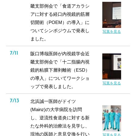
畿支部例会で「食道アカラシ
アに対する経口内視鏡的筋層
切開術（POEM）の導入」に
ついてシンポジウムで発表し
写真を見る
ました。
7/11
阪口博哉医師が内視鏡学会近
畿支部例会で「十二指腸内視
鏡的粘膜下層剥離術（ESD）
の導入」についてワークショ
写真を見る
ップで発表しました。
7/13
北浜誠一医師がドイツ
(Mainz)の大学病院を訪問
し、逆流性食道炎に対する新
たな外科的治療法を見学し、
現地の医師と意見交換を行い
写真を見る