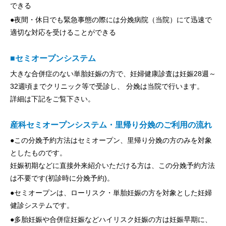
できる
●夜間・休日でも緊急事態の際には分娩病院（当院）にて迅速で
適切な対応を受けることができる
■セミオープンシステム
大きな合併症のない単胎妊娠の方で、妊婦健康診査は妊娠28週～
32週頃までクリニック等で受診し、 分娩は当院で行います。
詳細は下記をご覧下さい。
産科セミオープンシステム・里帰り分娩のご利用の流れ
●この分娩予約方法はセミオープン、里帰り分娩の方のみを対象
としたものです。
妊娠初期などに直接外来紹介いただける方は、この分娩予約方法
は不要です(初診時に分娩予約)。
●セミオープンは、ローリスク・単胎妊娠の方を対象とした妊婦
健診システムです。
●多胎妊娠や合併症妊娠などハイリスク妊娠の方は妊娠早期に、