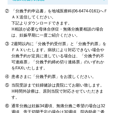
②
「分娩予約申込書」を地域医療科(06-6474-0161)へＦ
ＡＸ送信してください。
下記よりダウンロードできます。
※相談が必要な母体合併症・無痛分娩要相談の場合
は、妊娠早期に一度ご紹介ください。
③
2週間以内に「分娩予約受付票」と「分娩予約票」を
ＦＡＸいたします。病状により対応できない場合や
分娩予約が定員に達している場合は、「分娩予約不
可連絡票」「分娩予約締め切り連絡票」のいずれか
をFAXいたします。
④
患者さまに「分娩予約票」をお渡しください。
⑤
当院受診まで妊婦健診は貴院にてお願い致します。
※時間外診療は、原則当院で対応させていただきま
す。
⑥
通常分娩は妊娠34週頃、無痛分娩ご希望の場合は32
週頃、帝王切開予定の場合は30週頃、院内助産ご希