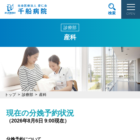
検索
OPEN
診療部
産科
トップ
診療部
産科
現在の分娩予約状況
（2026年8月6日 9:00現在）
分娩予約について