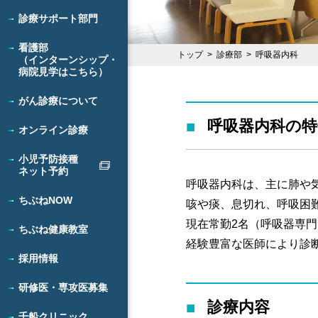
診療サポート部門
看護部
トップ
診療部
呼吸器内科
（インターンシップ・
病院見学はこちら）
がん診療について
呼吸器内科の特
オンライン診療
小児予防接種
ネット予約
呼吸器内科は、主に肺や
ちぶねNOW
咳や痰、息切れ、呼吸困
現在常勤2名（呼吸器専
ちぶね健康教室
経験豊富な医師により診
採用情報
研修医・専攻医募集
診療内容
千船クリニック