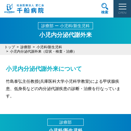
検索
OPEN
診療部 ー 小児科/新生児科
小児内分泌代謝外来
トップ
診療部
小児科/新生児科
小児内分泌代謝外来（症状・検査・治療）
小児内分泌代謝外来について
竹島泰弘主任教授(兵庫医科大学小児科学教室)による甲状腺疾
患、低身長などの内分泌代謝疾患の診断・治療を行なっていま
す。
診療部
小児科/新生児科