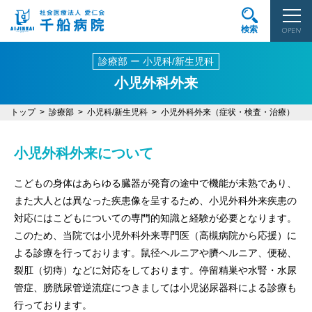
検索
OPEN
診療部 ー 小児科/新生児科
小児外科外来
トップ
診療部
小児科/新生児科
小児外科外来（症状・検査・治療）
小児外科外来について
こどもの身体はあらゆる臓器が発育の途中で機能が未熟であり、
また大人とは異なった疾患像を呈するため、小児外科外来疾患の
対応にはこどもについての専門的知識と経験が必要となります。
このため、当院では小児外科外来専門医（高槻病院から応援）に
よる診療を行っております。鼠径ヘルニアや臍ヘルニア、便秘、
裂肛（切痔）などに対応をしております。停留精巣や水腎・水尿
管症、膀胱尿管逆流症につきましては小児泌尿器科による診療も
行っております。