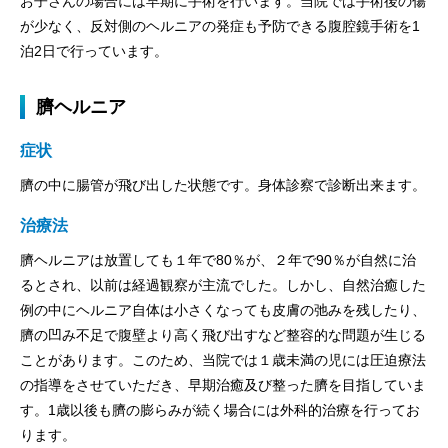
お子さんの場合には早期に手術を行います。当院では手術後の傷
が少なく、反対側のヘルニアの発症も予防できる腹腔鏡手術を1
泊2日で行っています。
臍ヘルニア
症状
臍の中に腸管が飛び出した状態です。身体診察で診断出来ます。
治療法
臍ヘルニアは放置しても１年で80％が、２年で90％が自然に治
るとされ、以前は経過観察が主流でした。しかし、自然治癒した
例の中にヘルニア自体は小さくなっても皮膚の弛みを残したり、
臍の凹み不足で腹壁より高く飛び出すなど整容的な問題が生じる
ことがあります。このため、当院では１歳未満の児には圧迫療法
の指導をさせていただき、早期治癒及び整った臍を目指していま
す。1歳以後も臍の膨らみが続く場合には外科的治療を行ってお
ります。