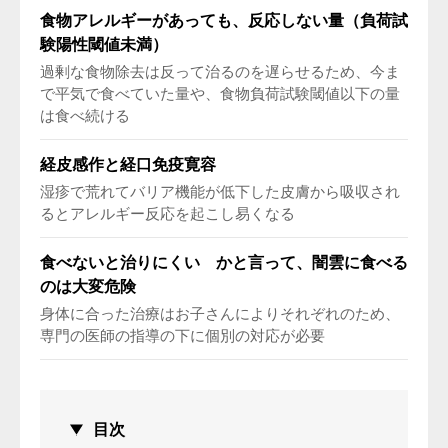
食物アレルギーがあっても、反応しない量（負荷試
験陽性閾値未満）
過剰な食物除去は反って治るのを遅らせるため、今ま
で平気で食べていた量や、食物負荷試験閾値以下の量
は食べ続ける
経皮感作と経口免疫寛容
湿疹で荒れてバリア機能が低下した皮膚から吸収され
るとアレルギー反応を起こし易くなる
食べないと治りにくい かと言って、闇雲に食べる
のは大変危険
身体に合った治療はお子さんによりそれぞれのため、
専門の医師の指導の下に個別の対応が必要
目次