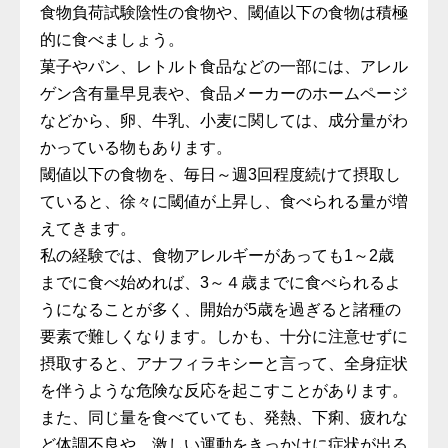
食物負荷試験陰性の食物や、閾値以下の食物は積極
的に食べましょう。
菓子やパン、レトルト食品などの一部には、アレル
ゲン含有量早見表や、食品メーカーのホームページ
などから、卵、牛乳、小麦に関しては、成分量がわ
かっている物もあります。
閾値以下の食物を、毎日～週3回程度続けて摂取し
ていると、徐々に閾値が上昇し、食べられる量が増
えてきます。
私の経験では、食物アレルギーがあっても1～2歳
までに食べ始めれば、3～４歳までに食べられるよ
うになることが多く、開始が5歳を過ぎると諸種の
要素で難しくなります。しかも、十分に注意せずに
摂取すると、アナフィラキシーと言って、全身症状
を伴うような危険な反応を起こすことがあります。
また、同じ量を食べていても、発熱、下痢、疲れな
ど体調不良や、激しい運動をきっかけに症状が出る