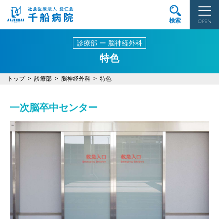
検索
OPEN
診療部 ー 脳神経外科
特色
トップ
診療部
脳神経外科
特色
一次脳卒中センター