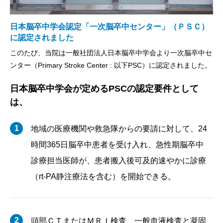
日本脳卒中学会認定「一次脳卒中センター」（ＰＳＣ）
に認定されました
このたび、当院は一般社団法人日本脳卒中学会より一次脳卒中セ
ンター（Primary Stroke Center : 以下PSC）に認定されました。
日本脳卒中学会が定めるPSCの認定要件として
は、
1
地域の医療機関や救急隊からの要請に対して、24
時間365日脳卒中患者を受け入れ、急性期脳卒中
診療担当医師が、患者搬入後可及的速やかに診療
（rt-PA静注療法を含む）を開始できる。
2
頭部ＣＴまたはＭＲＩ検査、一般血液検査と凝固