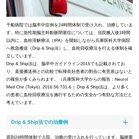
千船病院では脳卒中症例を24時間体制で受け入れ、治療していま
す。特に急性期脳主幹動脈閉塞症については、当院搬入後1時間
以内に、血栓溶解療法（tPA）を開始しながら兵庫医科大学病院
へ救急搬送（Drip & Ship法）し、血栓回収療法を行える体制を確
立しています。
Drip & Ship法は、脳卒中ガイドライン2015でも記載されてお
り、直接搬送例との比較で転帰良好患者の割合に有意差はないと
の報告が多くみられます。（兵庫医科大学からの報告：Neurol
Med Chir (Tokyo). 2016:56:731-6.）Drip & Ship法は、より多く
の患者に血栓回収療法を施行するための安全かつ有効な方法だと
考えています。
Drip & Ship法での治療例
原則24時間体制で入院、治療の受け入れを行っています。脳梗塞