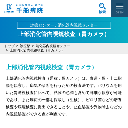
検索
OPEN
診療センター / 消化器内視鏡センター
上部消化管内視鏡検査（胃カメラ）
トップ
診療部
消化器内視鏡センター
上部消化管内視鏡検査（胃カメラ）
上部消化管内視鏡検査（胃カメラ）
上部消化管内視鏡検査（通称：胃カメラ）は、食道・胃・十二指
腸を観察し、病気の診断を行うための検査法です。バリウムを用
いた胃透視検査に比べて、粘膜の色調も含めて詳細な観察が可能
であり、また病変の一部を採取し（生検）、ピロリ菌などの培養
検査や病理検査に提出できることや、止血処置や異物除去などの
内視鏡処置ができる点が利点です。