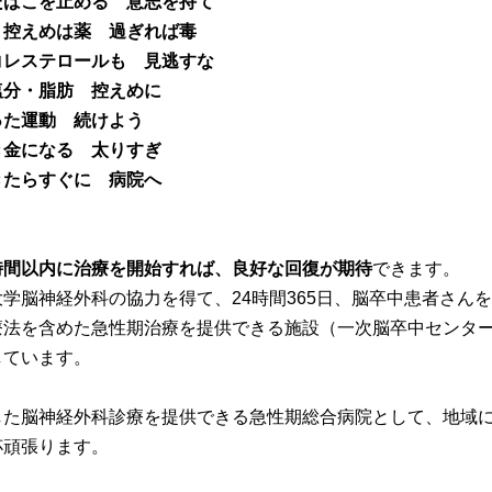
たばこを止める 意志を持て
 控えめは薬 過ぎれば毒
コレステロールも 見逃すな
塩分・脂肪 控えめに
った運動 続けよう
き金になる 太りすぎ
きたらすぐに 病院へ
時間以内に治療を開始すれば、良好な回復が期待
できます。
大学脳神経外科の協力を得て、
24
時間
365
日、脳卒中患者さんを
療法を含めた急性期治療を提供できる施設（一次脳卒中センタ
しています。
した脳神経外科診療を提供できる急性期総合病院として、地域
杯頑張ります。