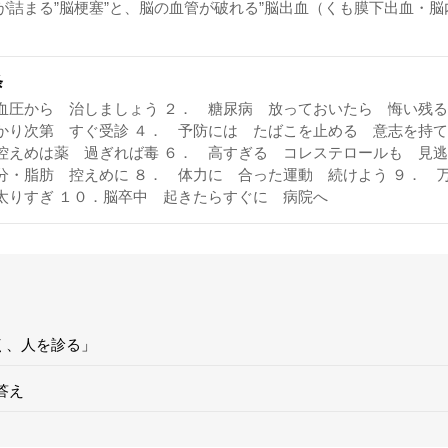
が詰まる”脳梗塞”と、脳の血管が破れる”脳出血（くも膜下出血・脳
条
血圧から 治しましょう ２． 糖尿病 放っておいたら 悔い残る
かり次第 すぐ受診 ４． 予防には たばこを止める 意志を持て
控えめは薬 過ぎれば毒 ６． 高すぎる コレステロールも 見
分・脂肪 控えめに ８． 体力に 合った運動 続けよう ９． 
太りすぎ １０．脳卒中 起きたらすぐに 病院へ
く、人を診る」
の答え