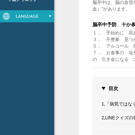
脳卒中は、脳の血管
血）”があります。
LANGUAGE
脳卒中予防 十か
１． 手始めに 高
３． 不整脈 見つ
５． アルコール 
７． お食事の 塩
の 引き金になる 
目次
1,「病気ではな
2,LINEクイズ