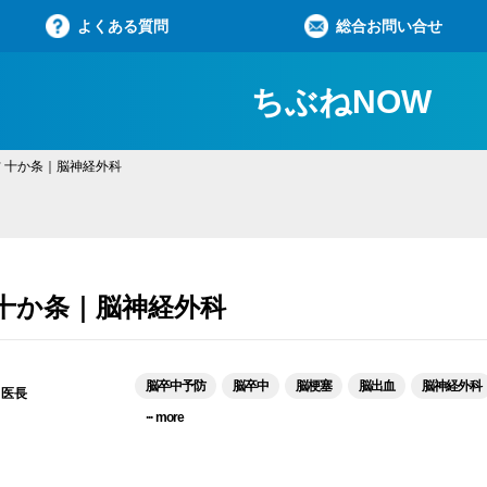
よくある質問
総合お問い合せ
ちぶねNOW
 十か条｜脳神経外科
 十か条｜脳神経外科
脳卒中予防
脳卒中
脳梗塞
脳出血
脳神経外科
／医長
...
more