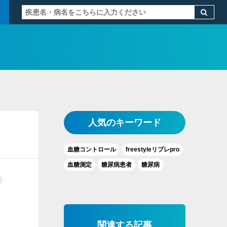
人気のキーワード
血糖コントロール
freestyleリブレpro
血糖測定
糖尿病患者
糖尿病
関連する記事