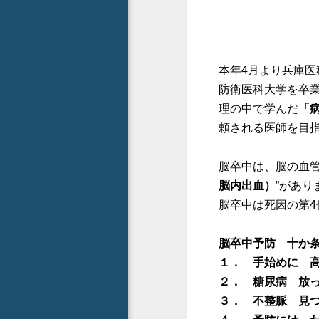
本年4月より兵庫医
防衛医科大学を卒業
理の中で学んだ
「
頼される医師を目
脳卒中は、脳の血管
脳内出血）
”があり
脳卒中は死因の第4
脳卒中予防 十か
１． 手始めに 
２． 糖尿病 放
３． 不整脈 見