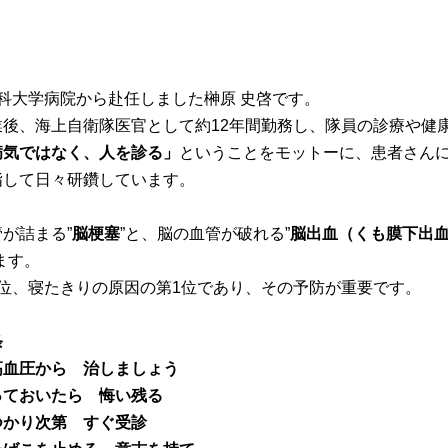
科大学病院から赴任しました榊原 史啓です。
後、海上自衛隊医官として約12年間勤務し、隊員の診療や健
病気ではなく、人を診る」
ということをモットーに、患者さん
指して日々研鑽しています。
が詰まる”
脳梗塞
”と、脳の血管が破れる”
脳出血（くも膜下出
ます。
位、寝たきりの原因の第1位であり、その予防が重要です。
条
高血圧から 治しましょう
っておいたら 悔い残る
つかり次第 すぐ受診