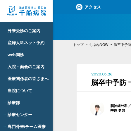
アクセス
外来受診のご案内
産婦人科ネット予約
トップ
ちぶねNOW
脳卒中予防
web問診
入院・面会のご案内
2020.05.26
医療関係者の皆さまへ
脳卒中予防
当院について
診療部
脳神経外科
榊原 史啓
診療センター
専門外来/チーム医療