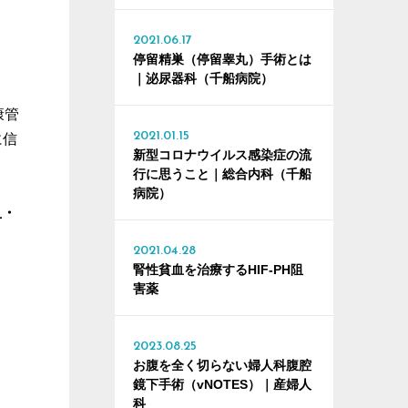
2021.06.17
停留精巣（停留睾丸）手術とは
｜泌尿器科（千船病院）
康管
2021.01.15
に信
新型コロナウイルス感染症の流
行に思うこと｜総合内科（千船
病院）
血・
2021.04.28
腎性貧血を治療するHIF-PH阻
害薬
2023.08.25
お腹を全く切らない婦人科腹腔
鏡下手術（vNOTES）｜産婦人
科