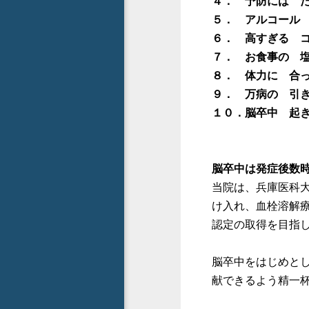
４． 予防には 
５． アルコール
６． 高すぎる 
７． お食事の 
８． 体力に 合
９． 万病の 引
１０．脳卒中 起
脳卒中は発症後数
当院は、兵庫医科
け入れ、血栓溶解
認定の取得を目指
脳卒中をはじめと
献できるよう精一