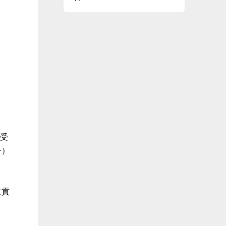
受
ー）
に貢