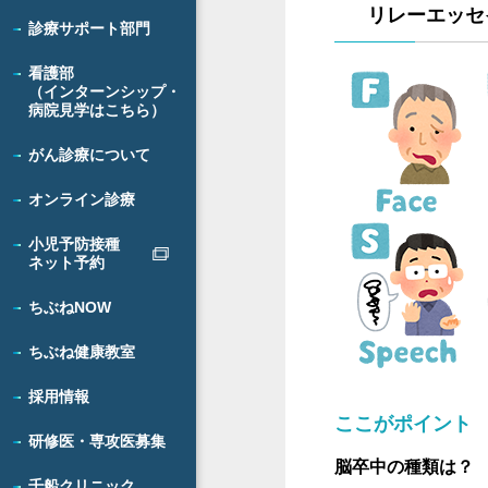
リレーエッセイ
診療サポート部門
看護部
（インターンシップ・
病院見学はこちら）
がん診療について
オンライン診療
小児予防接種
ネット予約
ちぶねNOW
ちぶね健康教室
採用情報
ここがポイント
研修医・専攻医募集
脳卒中の種類は？
千船クリニック