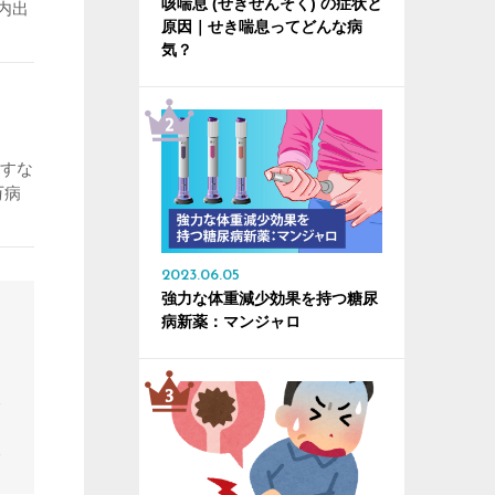
咳喘息 (せきぜんそく) の症状と
内出
原因｜せき喘息ってどんな病
気？
逃すな
万病
2023.06.05
強力な体重減少効果を持つ糖尿
病新薬：マンジャロ