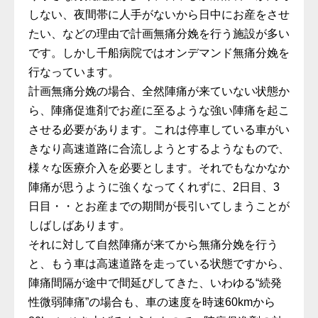
しない、夜間帯に人手がないから日中にお産をさせ
たい、などの理由で計画無痛分娩を行う施設が多い
です。しかし千船病院ではオンデマンド無痛分娩を
行なっています。
計画無痛分娩の場合、全然陣痛が来ていない状態か
ら、陣痛促進剤でお産に至るような強い陣痛を起こ
させる必要があります。これは停車している車がい
きなり高速道路に合流しようとするようなもので、
様々な医療介入を必要とします。それでもなかなか
陣痛が思うように強くなってくれずに、2日目、3
日目・・とお産までの期間が長引いてしまうことが
しばしばあります。
それに対して自然陣痛が来てから無痛分娩を行う
と、もう車は高速道路を走っている状態ですから、
陣痛間隔が途中で間延びしてきた、いわゆる“続発
性微弱陣痛”の場合も、車の速度を時速60kmから