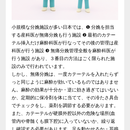
小規模な分娩施設が多い日本では、❶ 分娩を担当
する産科医が無痛分娩も行う施設 ❷ 最初のカテー
テル挿入だけ麻酔科医が行なってその後の管理は産
科医が行う施設 ❸ 無痛分娩管理全般を麻酔科医が
行う施設 があり、３番目の方法はごく限られた施
設のみで行われています。
しかし、無痛分娩は、一度カテーテルを入れたらず
っと同じように麻酔が効いているものではありませ
ん。麻酔の効果が十分か・逆に効き過ぎてはいない
か、定期的に保冷剤を体に当てて、その冷たさ具合
でチェックをし、薬剤を調節する必要があります。
また、カテーテルが硬膜外腔以外の危険な場所(血
管内や脊髄くも膜下腔)に入っていないか、繰り返
し確認する必要があります。足を動かせるか・耳鳴