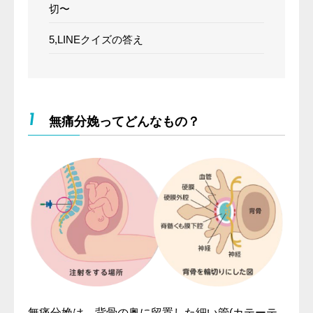
切〜
5,LINEクイズの答え
1
無痛分娩ってどんなもの？
無痛分娩は、背骨の奥に留置した細い管(カテーテ