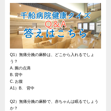
Q1）無痛分娩の麻酔は、どこから入れるでしょ
う？
A. 腕の点滴
B. 背中
C. お腹
A1）B. 背中
Q2）無痛分娩の麻酔で、赤ちゃんは眠るでしょう
か？