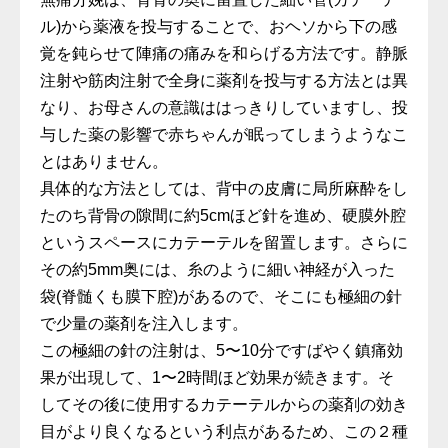
ル)から薬液を投与することで、おヘソから下の感
覚を鈍らせて陣痛の痛みを和らげる方法です。静脈
注射や筋肉注射で全身に薬剤を投与する方法とは異
なり、お母さんの意識ははっきりしていますし、投
与した薬の影響で赤ちゃんが眠ってしまうようなこ
とはありません。
具体的な方法としては、背中の皮膚に局所麻酔をし
たのち背骨の隙間に約5cmほど針を進め、硬膜外腔
というスペースにカテーテルを留置します。さらに
その約5mm奥には、糸のように細い神経が入った
袋(脊髄くも膜下腔)があるので、そこにも極細の針
で少量の薬剤を注入します。
この極細の針の注射は、5〜10分ですばやく鎮痛効
果が出現して、1〜2時間ほど効果が続きます。そ
してその後に使用するカテーテルからの薬剤の効き
目がより良くなるという利点があるため、この２種