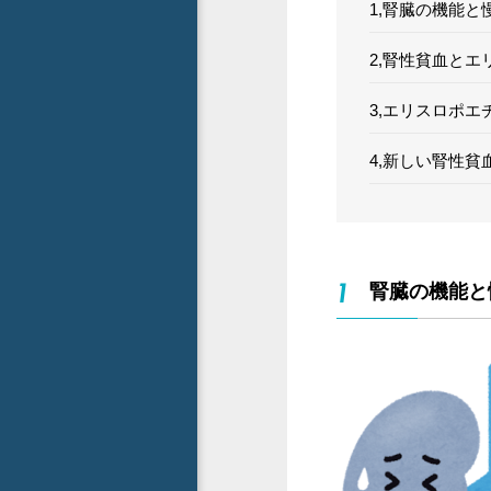
1,腎臓の機能と
2,腎性貧血とエ
3,エリスロポ
4,新しい腎性貧
1
腎臓の機能と