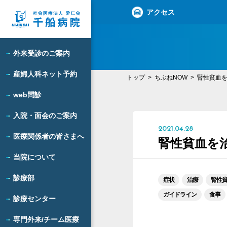
アクセス
外来受診のご案内
産婦人科ネット予約
トップ
ちぶねNOW
腎性貧血を
web問診
入院・面会のご案内
2021.04.28
医療関係者の皆さまへ
腎性貧血を治
当院について
診療部
症状
治療
腎性
ガイドライン
食事
診療センター
専門外来/チーム医療