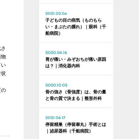
2021.02.04
子どもの目の病気（ものもら
い・まぶたの腫れ）｜眼科（千
船病院）
化さ
2020.06.16
廃物
胃が痛い・みぞおちが痛い原因
てい
は？｜消化器内科
な状
2020.10.02
質の
骨の強さ（骨強度）は、骨の量
と骨の質で決まる｜整形外科
2021.06.17
停留精巣（停留睾丸）手術とは
｜泌尿器科（千船病院）