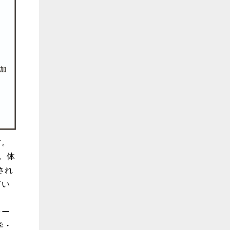
す。
。体
され
てい
ォー
学・