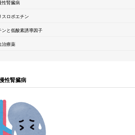
慢性腎臓病
リスロポエチン
エチンと低酸素誘導因子
血治療薬
慢性腎臓病