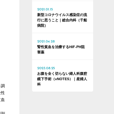
2021.01.15
新型コロナウイルス感染症の流
行に思うこと｜総合内科（千船
病院）
2021.04.28
腎性貧血を治療するHIF-PH阻
害薬
2023.08.25
お腹を全く切らない婦人科腹腔
鏡下手術（vNOTES）｜産婦人
科
を調
慢性
貧血
が短