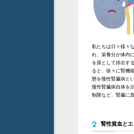
私たちは日々様々
れ、栄養分が体内
を尿として排出す
ると、徐々に腎機
態を慢性腎臓病と
慢性腎臓病自体を
制限など、腎臓に
2
腎性貧血とエ