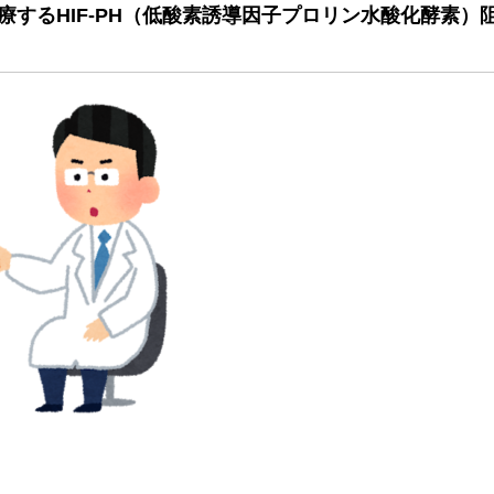
療するHIF-PH（低酸素誘導因子プロリン水酸化酵素）