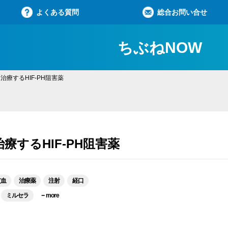
よくある質問
総合お問い合せ
ちぶねNOW
治療するHIF-PH阻害薬
療するHIF-PH阻害薬
貧血
治療薬
注射
経口
...
ミルセラ
more