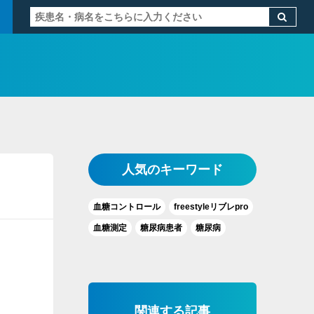
人気のキーワード
血糖コントロール
freestyleリブレpro
血糖測定
糖尿病患者
糖尿病
関連する記事