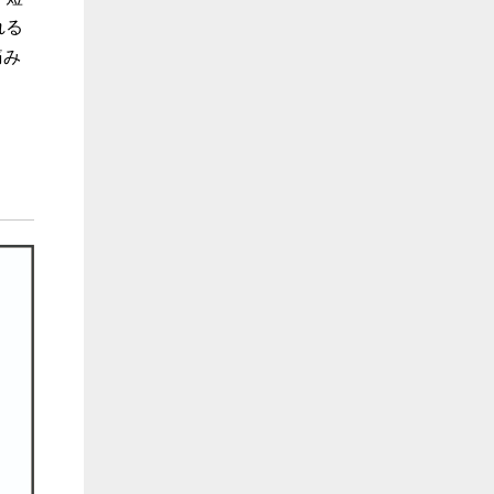
れる
痛み