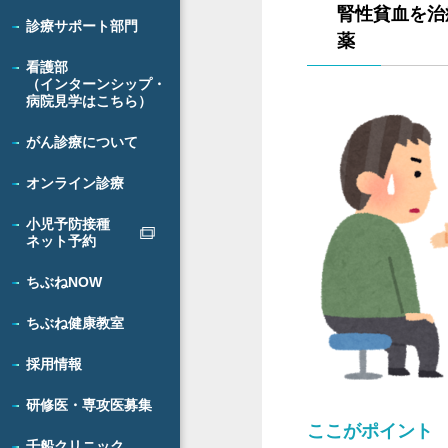
腎性貧血を治
診療サポート部門
薬
看護部
（インターンシップ・
病院見学はこちら）
がん診療について
オンライン診療
小児予防接種
ネット予約
ちぶねNOW
ちぶね健康教室
採用情報
研修医・専攻医募集
ここがポイント
千船クリニック