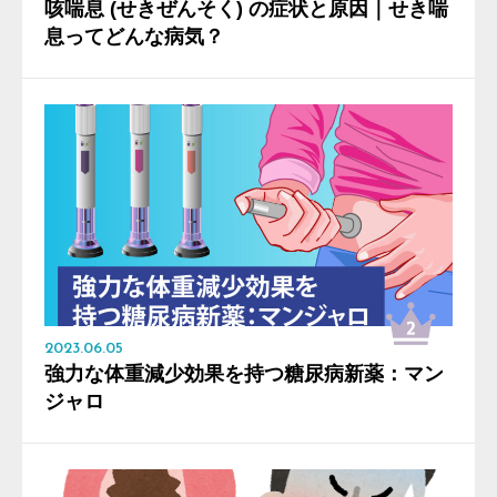
咳喘息 (せきぜんそく) の症状と原因｜せき喘
息ってどんな病気？
2023.06.05
強力な体重減少効果を持つ糖尿病新薬：マン
ジャロ