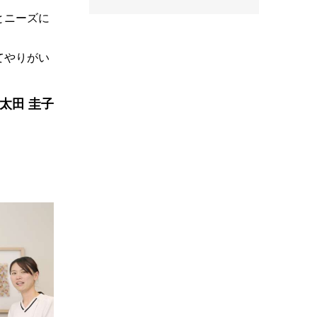
とニーズに
てやりがい
太田 圭子