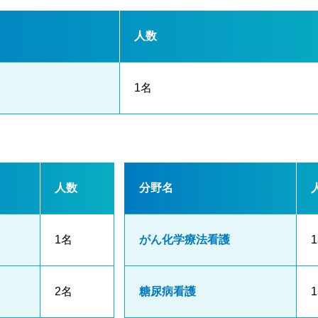
人数
1名
人数
分野名
1名
がん化学療法看護
2名
糖尿病看護