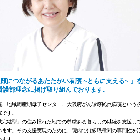
顔につながるあたたかい看護 ~ともに支える~ 」
看護部理念に掲げ取り組んで
おります。
院、地域周産期母子センター、大阪府がん診療拠点病院という
院です。
域完結型」の住み慣れた地での尊厳ある暮らしの継続を支援し
います。その支援実現のために、院内では多職種間の専門性を
います。