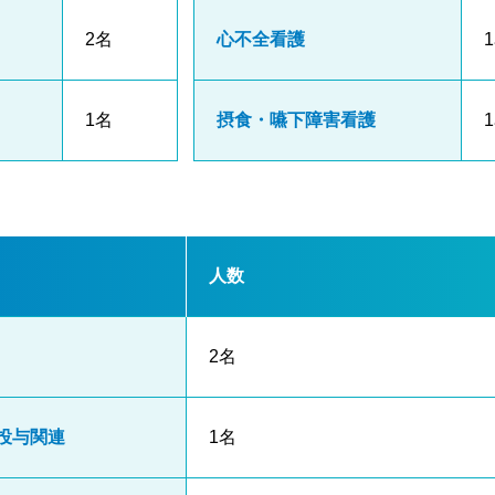
2名
心不全看護
1名
摂食・嚥下障害看護
人数
2名
投与関連
1名