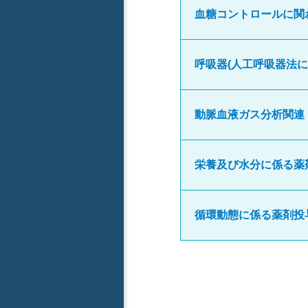
血糖コントロールに関
呼吸器(人工呼吸器法に
動脈血液ガス分析関連
栄養及び水分に係る薬
循環動態に係る薬剤投