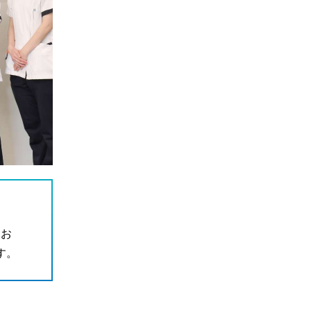
てお
す。