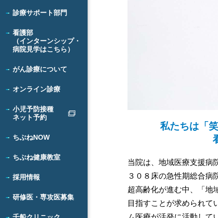
診療サポート部門
看護部
（インターンシップ・
病院見学はこちら）
がん診療について
オンライン診療
小児予防接種
ネット予約
私たちは「笑
ちぶねNOW
ちぶね健康教室
当院は、地域医療支援病
３０８床の急性期総合病
採用情報
超高齢化が進む中、「地
研修医・専攻医募集
目指すことが求められて
ム医療が活発に活動して
千船クリニック