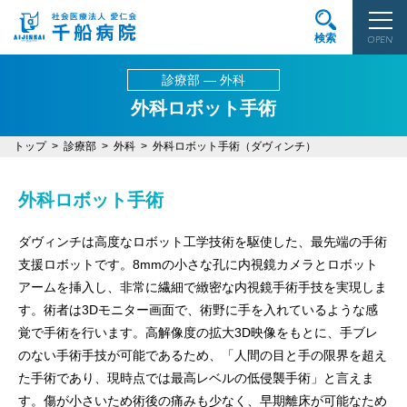
検索
OPEN
診療部 ― 外科
外科ロボット手術
トップ
診療部
外科
外科ロボット手術（ダヴィンチ）
外科ロボット手術
ダヴィンチは高度なロボット工学技術を駆使した、最先端の手術
支援ロボットです。8mmの小さな孔に内視鏡カメラとロボット
アームを挿入し、非常に繊細で緻密な内視鏡手術手技を実現しま
す。術者は3Dモニター画面で、術野に手を入れているような感
覚で手術を行います。高解像度の拡大3D映像をもとに、手ブレ
のない手術手技が可能であるため、「人間の目と手の限界を超え
た手術であり、現時点では最高レベルの低侵襲手術」と言えま
す。傷が小さいため術後の痛みも少なく、早期離床が可能なため