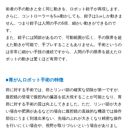
術者の手の動きと全く同じ動きを、ロボット鉗子が再現します。
さらに、コントローラーを5㎝動かしても、鉗子は1㎝しか動きま
せん。つまり鉗子は人間の手の5倍、細かい動きができるので
す。
また、鉗子には関節があるので、可動範囲が広く、手の限界を超
えた動きが可能で、手ブレすることもありません。手術というの
は非常に細かい手技の連続ですから、人間の手の限界を超えたロ
ボットの動きは驚くほど有用です。
■胃がんロボット手術の特徴
癌に対する手術では、癌とリンパ節の確実な切除が第一ですが、
腹腔鏡の登場で腹腔内の臓器を拡大視することが可能となり、胃
癌に対する手術の質は向上してきました。ただ、リンパ節が大き
い場合や肥満があるなどの場合に腹腔鏡の直線的な機器では操作
部位にうまく到達出来ない、先端のぶれが大きくなり精密な操作
を行いにくい場合や、視野が取りづらいという場合がありまし