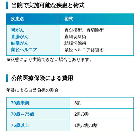
当院で実施可能な疾患と術式
疾患名
術式
胃がん
胃全摘術、胃切除術
直腸がん
直腸切除術
結腸がん
結腸切除術
鼠径ヘルニア
鼠径ヘルニア修復術
※状態により実施できない場合もあります。
公的医療保険による費用
年齢による自己負担の割合
70歳未満
3割
70歳～75歳
2割/3割
75歳以上
1割/2割/3割