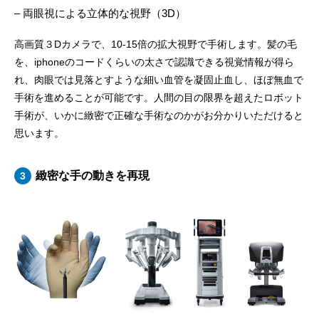
– 両眼視による立体的な視野（3D）
高画質３Dカメラで、10-15倍の拡大視野で手術します。髪の毛
を、iphoneのコードくらいの太さで認識できる視覚情報が得ら
れ、肉眼では見落とすような細い血管を凝固止血し、ほぼ無血で
手術を進めることが可能です。人間の目の限界を超えたロボット
手術が、いかに緻密で正確な手術なのかがお分かりいただけると
思います。
緻密な手の動きを再現
3