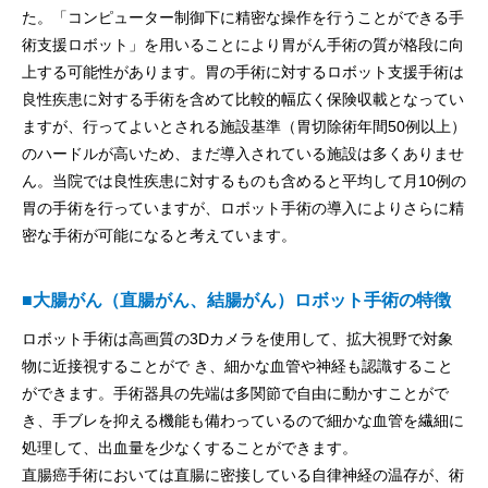
た。「コンピューター制御下に精密な操作を行うことができる手
術支援ロボット」を用いることにより胃がん手術の質が格段に向
上する可能性があります。胃の手術に対するロボット支援手術は
良性疾患に対する手術を含めて比較的幅広く保険収載となってい
ますが、行ってよいとされる施設基準（胃切除術年間50例以上）
のハードルが高いため、まだ導入されている施設は多くありませ
ん。当院では良性疾患に対するものも含めると平均して月10例の
胃の手術を行っていますが、ロボット手術の導入によりさらに精
密な手術が可能になると考えています。
■大腸がん（直腸がん、結腸がん）ロボット手術の特徴
ロボット手術は高画質の3Dカメラを使用して、拡大視野で対象
物に近接視することがで き、細かな血管や神経も認識すること
ができます。手術器具の先端は多関節で自由に動かすことがで
き、手ブレを抑える機能も備わっているので細かな血管を繊細に
処理して、出血量を少なくすることができます。
直腸癌手術においては直腸に密接している自律神経の温存が、術