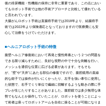
後の排尿機能・性機能の保持に非常に重要であり、この点におい
てもロボット手術では他の手術アプローチと比較して優れている
と言われています。
大腸がんロボット手術は直腸癌手術では2018年より、結腸癌手
術では2022年より保険適応となっておりますので医療費にも安
心して治療をうけていただけます。
■ヘルニアロボット手術の特徴
腹壁ヘルニア修復術において再発と慢性疼痛という２つの問題を
できる限り減らすために、良好な視野の中で十分な剥離を行い、
メッシュを適切な位置に広げる必要があります。そもそも
が、”壁”や”天井”にあたる部位の修復ですので、腹腔鏡用の直線
的な鉗子では操作が行いにくかったり、左手を強い牽引に使用し
た状態で、右手でミリ単位で繊細に切離するような動きの際に手
ブレが生じたりすることがありました。腹腔鏡では多少無理な体
勢でもなんとか操作していたことが、ロボットを使うことによっ
て術者は座ってロボットアームを自在に操ることが可能になりま