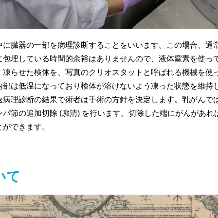
中に臓器の一部を病理診断することをいいます。この場合、通
に包埋している時間的余裕はありませんので、液体窒素を使っ
。凍らせた検体を、写真のクリオスタットと呼ばれる機械を使
内部は低温になっており検体が溶けないよう凍った状態を維持
速病理診断の結果で術者は手術の方針を決定します。乳がんで
パ節の追加切除 (廓清) を行います。切除した端にがんがあれ
とができます。
いて