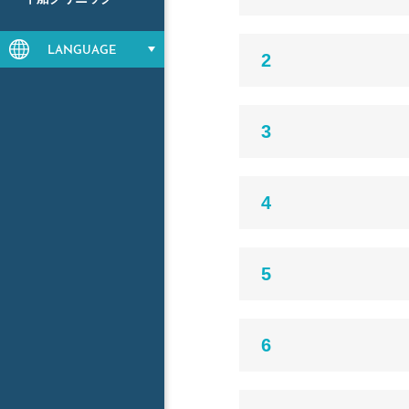
LANGUAGE
2
3
4
5
6