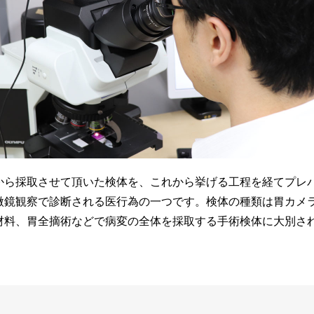
から採取させて頂いた検体を、これから挙げる工程を経てプレ
微鏡観察で診断される医行為の一つです。検体の種類は胃カメ
材料、胃全摘術などで病変の全体を採取する手術検体に大別さ