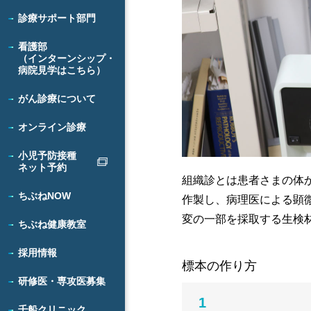
診療サポート部門
看護部
（インターンシップ・
病院見学はこちら）
がん診療について
オンライン診療
小児予防接種
ネット予約
組織診とは患者さまの体
ちぶねNOW
作製し、病理医による顕
変の一部を採取する生検
ちぶね健康教室
採用情報
標本の作り方
研修医・専攻医募集
1
千船クリニック