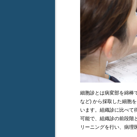
細胞診とは病変部を綿棒で
など) から採取した細胞
います。組織診に比べて
可能で、組織診の前段階
リーニングを行い、病理