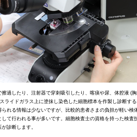
擦過したり、注射器で穿刺吸引したり、喀痰や尿、体腔液 (
をスライドガラス上に塗抹し染色した細胞標本を作製し診断す
得られる情報は少ないですが、比較的患者さまの負担が軽い検
として行われる事が多いです。細胞検査士の資格を持った検査
医が診断します。