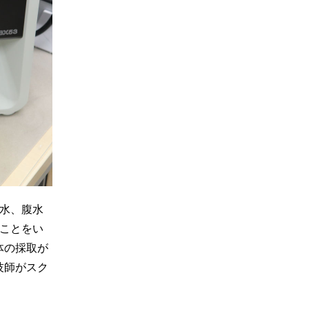
胸水、腹水
ることをい
体の採取が
技師がスク