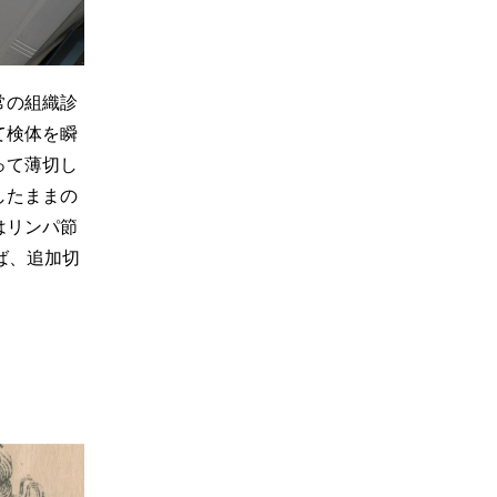
常の組織診
て検体を瞬
って薄切し
したままの
はリンパ節
ば、追加切