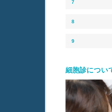
7
8
9
細胞診につい