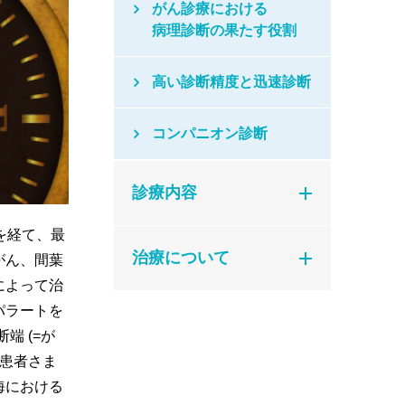
がん診療における
病理診断の果たす役割
高い診断精度と迅速診断
コンパニオン診断
診療内容
を経て、最
治療について
がん、間葉
によって治
パラートを
端 (=が
は患者さま
海における