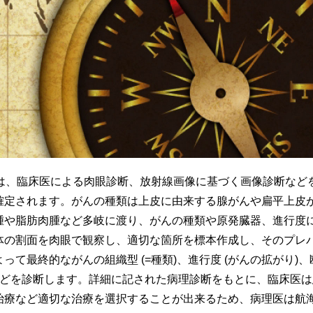
診断は、臨床医による肉眼診断、放射線画像に基づく画像診断など
確定されます。がんの種類は上皮に由来する腺がんや扁平上皮
腫や脂肪肉腫など多岐に渡り、がんの種類や原発臓器、進行度
体の割面を肉眼で観察し、適切な箇所を標本作成し、そのプレ
て最終的ながんの組織型 (=種類)、進行度 (がんの拡がり)、断
などを診断します。詳細に記された病理診断をもとに、臨床医
治療など適切な治療を選択することが出来るため、病理医は航