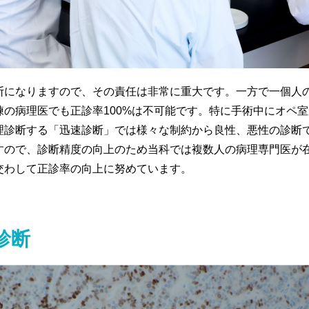
断になりますので、その責任は非常に重大です。一方で一個人
の病理医でも正診率100%は不可能です。特に手術中にオペ
理診断する「迅速診断」では様々な制約から良性、悪性の診断
すので、診断精度の向上のため当科では複数人の病理専門医が
交わして正診率の向上に努めています。
診断