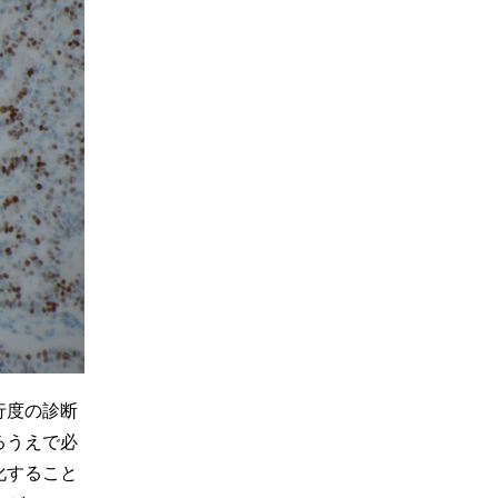
行度の診断
るうえで必
化すること