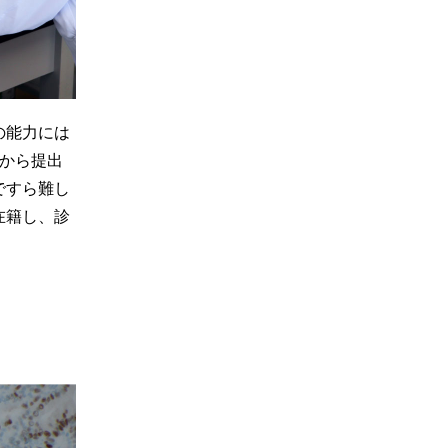
の能力には
室から提出
ですら難し
在籍し、診