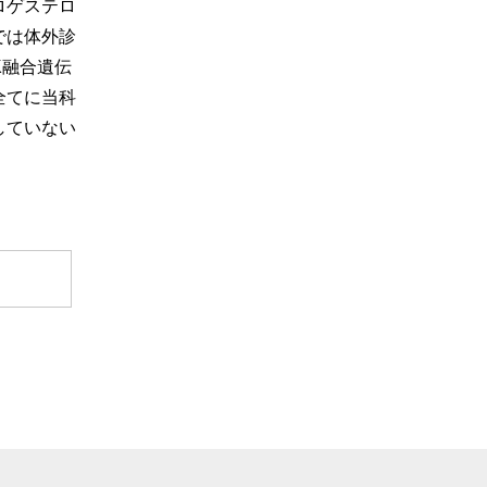
ロゲステロ
では体外診
K融合遺伝
全てに当科
していない