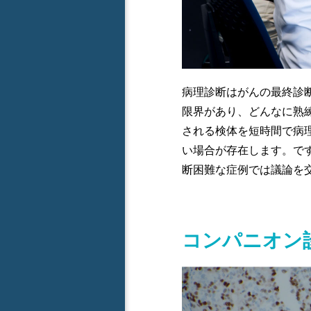
病理診断はがんの最終診
限界があり、どんなに熟練
される検体を短時間で病
い場合が存在します。で
断困難な症例では議論を
コンパニオン