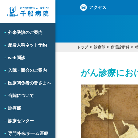
アクセス
外来受診のご案内
産婦人科ネット予約
トップ
診療部
病理診断科
web問診
入院・面会のご案内
がん診療にお
医療関係者の皆さまへ
当院について
診療部
診療センター
専門外来/チーム医療