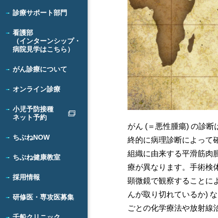
診療サポート部門
看護部
（インターンシップ・
病院見学はこちら）
がん診療について
オンライン診療
小児予防接種
ネット予約
がん (＝悪性腫瘍) の
ちぶねNOW
終的に病理診断によって
組織に由来する平滑筋肉
ちぶね健康教室
療が異なります。手術検
採用情報
顕微鏡で観察することによっ
んが取り切れているか) 
研修医・専攻医募集
ごとの化学療法や放射線
千船クリニック