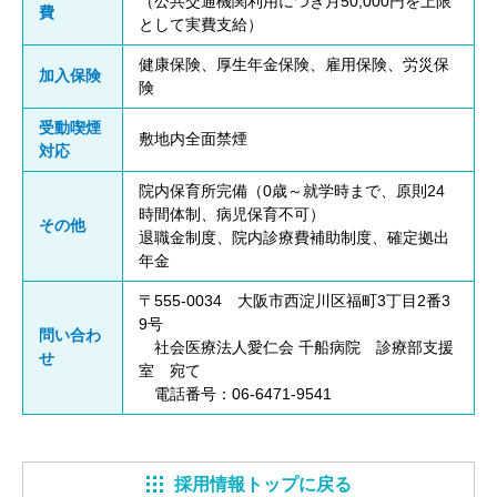
（公共交通機関利用につき月50,000円を上限
費
として実費支給）
健康保険、厚生年金保険、雇用保険、労災保
加入保険
険
受動喫煙
敷地内全面禁煙
対応
院内保育所完備（0歳～就学時まで、原則24
時間体制、病児保育不可）
その他
退職金制度、院内診療費補助制度、確定拠出
年金
〒555-0034 大阪市西淀川区福町3丁目2番3
9号
問い合わ
社会医療法人愛仁会 千船病院 診療部支援
せ
室 宛て
電話番号：06-6471-9541
採用情報トップに戻る