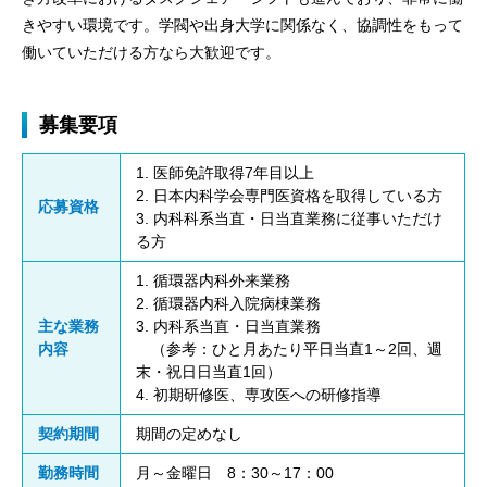
きやすい環境です。学閥や出身大学に関係なく、協調性をもって
働いていただける方なら大歓迎です。
募集要項
1. 医師免許取得7年目以上
2. 日本内科学会専門医資格を取得している方
応募資格
3. 内科科系当直・日当直業務に従事いただけ
る方
1. 循環器内科外来業務
2. 循環器内科入院病棟業務
主な業務
3. 内科系当直・日当直業務
内容
（参考：ひと月あたり平日当直1～2回、週
末・祝日日当直1回）
4. 初期研修医、専攻医への研修指導
契約期間
期間の定めなし
勤務時間
月～金曜日 8：30～17：00