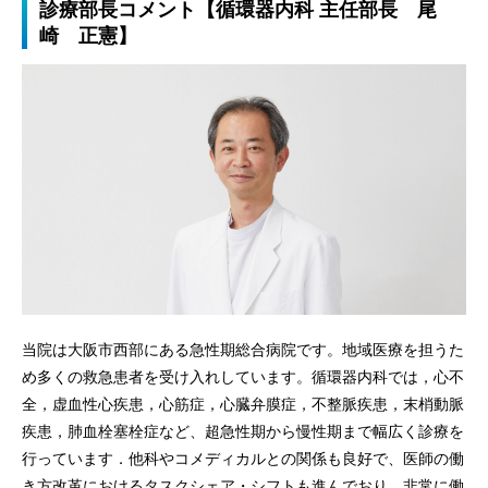
診療部長コメント【循環器内科 主任部長 尾
崎 正憲】
当院は大阪市西部にある急性期総合病院です。地域医療を担うた
め多くの救急患者を受け入れしています。循環器内科では，心不
全，虚血性心疾患，心筋症，心臓弁膜症，不整脈疾患，末梢動脈
疾患，肺血栓塞栓症など、超急性期から慢性期まで幅広く診療を
行っています．他科やコメディカルとの関係も良好で、医師の働
き方改革におけるタスクシェア・シフトも進んでおり、非常に働