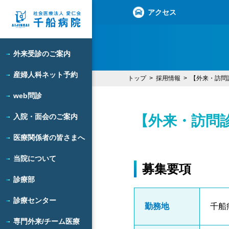
アクセス
外来受診のご案内
産婦人科ネット予約
トップ
採用情報
【外来・訪問
web問診
入院・面会のご案内
【外来・訪問
医療関係者の皆さまへ
当院について
募集要項
診療部
診療センター
勤務地
千船
専門外来/チーム医療