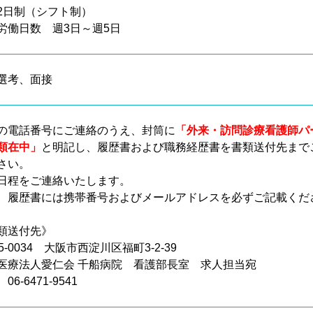
2日制（シフト制）
労働日数 週3日～週5日
選考、面接
の電話番号にご連絡のうえ、封筒に
「外来・訪問診療看護師パ
類在中」
と明記し、履歴書および職務経歴書を書類送付先まで
さい。
日程をご連絡いたします。
、履歴書には携帯番号およびメールアドレスを必ずご記載くだ
類送付先》
5-0034 大阪市西淀川区福町3-2-39
医療法人愛仁会 千船病院 看護部長室 求人担当宛
06-6471-9541