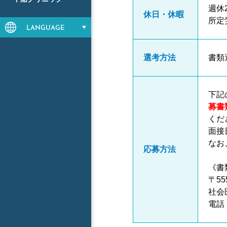
週休
休日・休暇
所定
LANGUAGE
選考方法
書類
下記
募書
くだ
面接
なお
応募方法
《書
〒55
社会
電話 