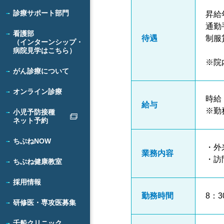
診療サポート部門
昇給
通勤
看護部
待遇
制服
（インターンシップ・
病院見学はこちら）
※院
がん診療について
オンライン診療
時給 
給与
※勤
小児予防接種
ネット予約
ちぶねNOW
・外
業務内容
・訪
ちぶね健康教室
採用情報
勤務時間
8：
研修医・専攻医募集
千船クリニック