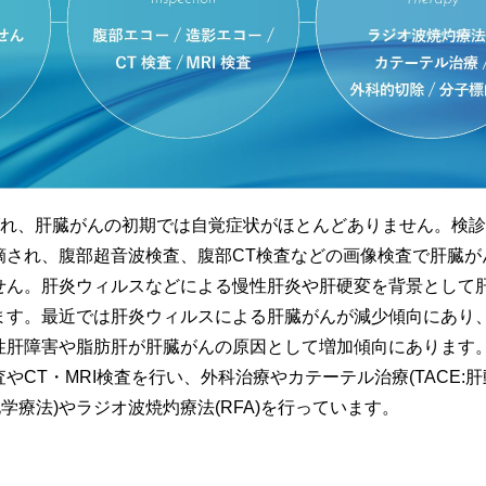
呼ばれ、肝臓がんの初期では自覚症状がほとんどありません。検
摘され、腹部超音波検査、腹部CT検査などの画像検査で肝臓が
せん。肝炎ウィルスなどによる慢性肝炎や肝硬変を背景として
ます。最近では肝炎ウィルスによる肝臓がんが減少傾向にあり
性肝障害や脂肪肝が肝臓がんの原因として増加傾向にあります
やCT・MRI検査を行い、外科治療やカテーテル治療(TACE:
化学療法)やラジオ波焼灼療法(RFA)を行っています。