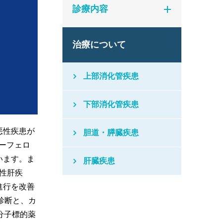
診療内容
治療について
上部消化管疾患
下部消化管疾患
悪性疾患が
胆道・膵臓疾患
ーフェロ
います。ま
肝臓疾患
肪性肝疾
進行を改善
診断と、カ
分子標的薬