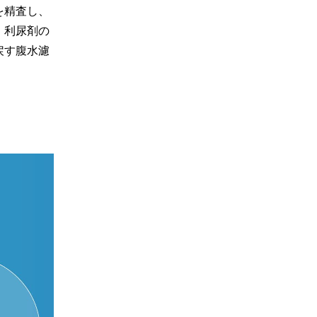
を精査し、
、利尿剤の
戻す腹水濾