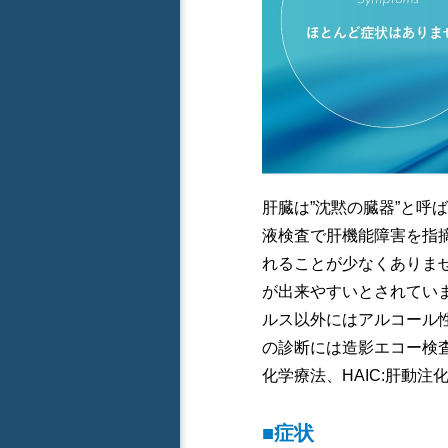
肝臓は”沈黙の臓器”と
液検査で肝機能障害を指
れることが少なくありま
が出来やすいとされてい
ルス以外にはアルコール
の診断には造影エコー検査
化学療法、HAIC:肝動注
■症状