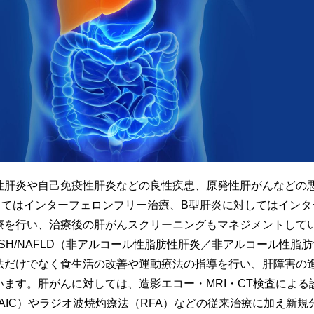
性肝炎や自己免疫性肝炎などの良性疾患、原発性肝がんなどの
してはインターフェロンフリー治療、B型肝炎に対してはインタ
療を行い、治療後の肝がんスクリーニングもマネジメントして
SH/NAFLD（非アルコール性脂肪性肝炎／非アルコール性脂
法だけでなく食生活の改善や運動療法の指導を行い、肝障害の
ます。肝がんに対しては、造影エコー・MRI・CT検査による
HAIC）やラジオ波焼灼療法（RFA）などの従来治療に加え新規