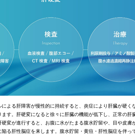
ルによる肝障害が慢性的に持続すると、炎症により肝臓が硬く
ります。肝硬変になると徐々に肝臓の機能が低下し、正常の肝
肝硬変が進行すると、お腹に水がたまる腹水貯留や、目や皮膚
に陥る肝性脳症を来します。腹水貯留・黄疸・肝性脳症を伴っ