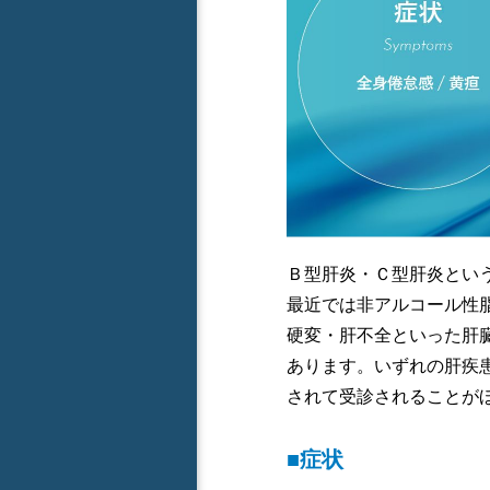
Ｂ型肝炎・Ｃ型肝炎とい
最近では非アルコール性
硬変・肝不全といった肝
あります。いずれの肝疾
されて受診されることが
■症状