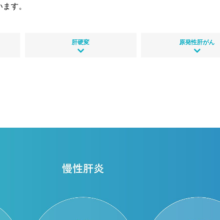
います。
肝硬変
原発性肝がん