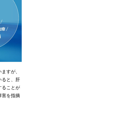
いますが、
いると、肝
することが
障害を指摘