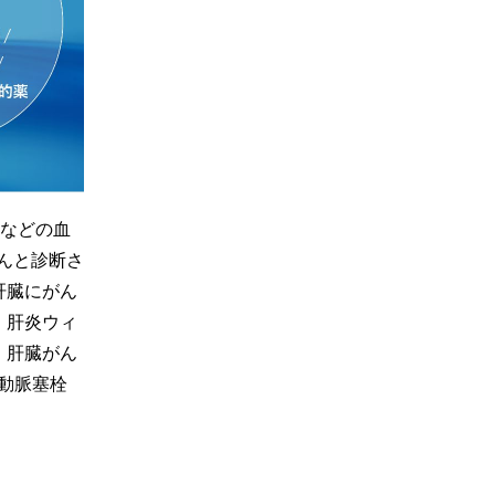
診などの血
んと診断さ
肝臓にがん
、肝炎ウィ
。肝臓がん
肝動脈塞栓