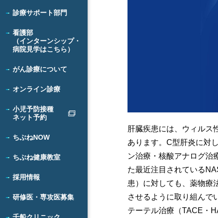
診療サポート部門
看護部
（インターンシップ・
病院見学はこちら）
がん診療について
オンライン診療
小児予防接種
ネット予約
肝臓疾患には、ウィルス
ちぶねNOW
あります。C型肝炎に対
ン治療・核酸アナログ治
ちぶね健康教室
た最近注目されているNA
採用情報
患）に対しても、薬物療
させるように取り組んでい
研修医・専攻医募集
テーテル治療（TACE・
千船クリニック