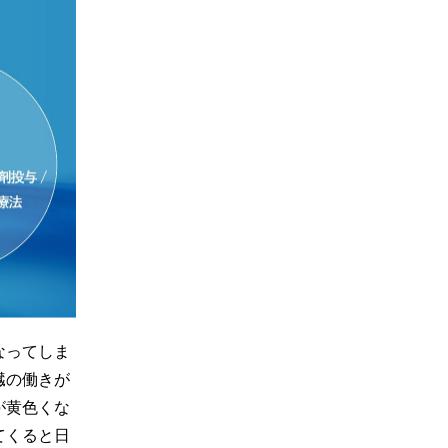
なってしま
臓の働きが
が黄色くな
てくると日