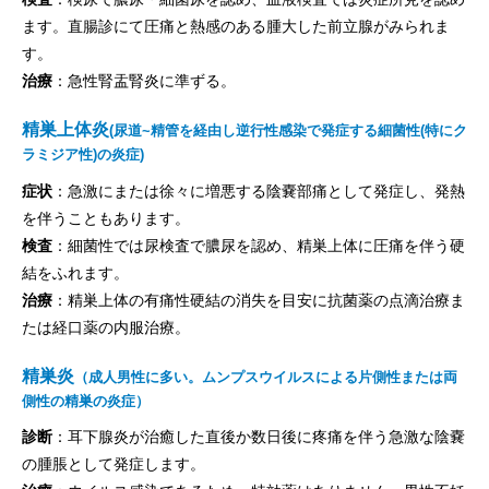
ます。直腸診にて圧痛と熱感のある腫大した前立腺がみられま
す。
治療
：急性腎盂腎炎に準ずる。
精巣上体炎
(尿道~精管を経由し逆行性感染で発症する細菌性(特にク
ラミジア性)の炎症)
症状
：急激にまたは徐々に増悪する陰嚢部痛として発症し、発熱
を伴うこともあります。
検査
：細菌性では尿検査で膿尿を認め、精巣上体に圧痛を伴う硬
結をふれます。
治療
：精巣上体の有痛性硬結の消失を目安に抗菌薬の点滴治療ま
たは経口薬の内服治療。
精巣炎
（成人男性に多い。ムンプスウイルスによる片側性または両
側性の精巣の炎症）
診断
：耳下腺炎が治癒した直後か数日後に疼痛を伴う急激な陰嚢
の腫脹として発症します。