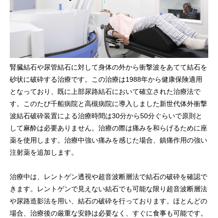
腎臓結石や尿管結石に対して身体の外から衝撃波をあてて結石を
砂状に破砕する治療です。この治療は1988年から健康保険適用
となっており、既に上部尿路結石において確立された治療法で
す。このたび千船病院と高槻病院に導入しました新世代体外衝撃
波結石破砕装置による治療時間は30分から50分ぐらいで原則と
して麻酔は必要ありません。治療の際は痛みを和らげるために座
薬を使用します。治療中強い痛みを感じた場合、鎮痛作用の強い
注射薬を追加します。
治療中は、レントゲン透視や超音波断層法で結石の破砕を確認で
きます。レントゲンで見えない結石でも可能な限り超音波断層法
や尿路造影法を用い、結石の破砕を行っております。ほとんどの
場合、治療後の厳重な安静は必要なく、すぐに食事も可能です。