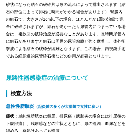
砂状になった結石の破砕片は尿の流れによって排出されます（結
石の部位によって排石に時間がかかる場合があります） 腎臓内
の結石で、大きさが1cm以下の場合、ほとんどが1回の治療で完
全に破砕されますが、結石が硬かったり尿管内につまっている場
合は、複数回の破砕治療が必要なことがあります。長時間尿管内
に結石がありますと結石は周囲の尿管粘膜と強く癒着し、体外衝
撃波による結石の破砕が困難となります。この場合、内視鏡手術
である経尿道的尿管砕石術などの併用が必要となります。
尿路性器感染症の治療について
検査方法
急性性膀胱炎
（起炎菌の多くが大腸菌で女性に多い）
症状
：単純性膀胱炎は頻尿、排尿痛（膀胱炎の場合には排尿後の
下腹部痛）、残尿感などの症状とともに、尿の混濁、血尿などを
認める。発熱はあっても軽度。