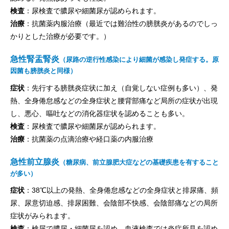
検査
：尿検査で膿尿や細菌尿が認められます。
治療
：抗菌薬内服治療（最近では難治性の膀胱炎があるのでしっ
かりとした治療が必要です。）
急性腎盂腎炎
（尿路の逆行性感染により細菌が感染し発症する。原
因菌も膀胱炎と同様）
症状
：先行する膀胱炎症状に加え（自覚しない症例も多い）、発
熱、全身倦怠感などの全身症状と腰背部痛など局所の症状が出現
し、悪心、嘔吐などの消化器症状を認めることも多い。
検査
：尿検査で膿尿や細菌尿が認められます。
治療
：抗菌薬の点滴治療や経口薬の内服治療
急性前立腺炎
（糖尿病、前立腺肥大症などの基礎疾患を有すること
が多い）
症状
：38℃以上の発熱、全身倦怠感などの全身症状と排尿痛、頻
尿、尿意切迫感、排尿困難、会陰部不快感、会陰部痛などの局所
症状がみられます。
検査
：検尿で膿尿・細菌尿を認め、血液検査では炎症所見を認め