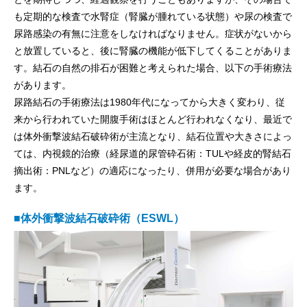
も定期的な検査で水腎症（腎臓が腫れている状態）や尿の検査で
尿路感染の有無に注意をしなければなりません。症状がないから
と放置していると、後に腎臓の機能が低下してくることがありま
す。結石の自然の排石が困難と考えられた場合、以下の手術療法
があります。
尿路結石の手術療法は1980年代になってから大きく変わり、従
来から行われていた開腹手術はほとんど行われなくなり、最近で
は体外衝撃波結石破砕術が主流となり、結石位置や大きさによっ
ては、内視鏡的治療（経尿道的尿管砕石術：TULや経皮的腎結石
摘出術：PNLなど）の適応になったり、併用が必要な場合があり
ます。
■体外衝撃波結石破砕術（ESWL）