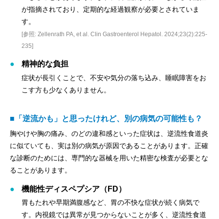
が指摘されており、定期的な経過観察が必要とされていま
す。
[参照: Zellenrath PA, et al. Clin Gastroenterol Hepatol. 2024;23(2):225-
235]
精神的な負担
症状が長引くことで、不安や気分の落ち込み、睡眠障害をお
こす方も少なくありません。
■「逆流かも」と思ったけれど、別の病気の可能性も？
胸やけや胸の痛み、のどの違和感といった症状は、逆流性食道炎
に似ていても、実は別の病気が原因であることがあります。正確
な診断のためには、専門的な器械を用いた精密な検査が必要とな
ることがあります。
機能性ディスペプシア（FD）
胃もたれや早期満腹感など、胃の不快な症状が続く病気で
す。内視鏡では異常が見つからないことが多く、逆流性食道