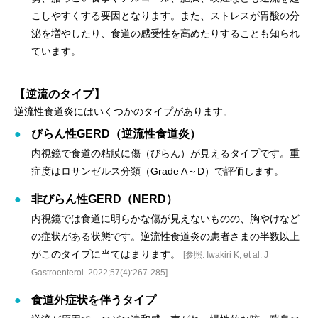
こしやすくする要因となります。また、ストレスが胃酸の分
泌を増やしたり、食道の感受性を高めたりすることも知られ
ています。
【逆流のタイプ】
逆流性食道炎にはいくつかのタイプがあります。
びらん性GERD（逆流性食道炎）
内視鏡で食道の粘膜に傷（びらん）が見えるタイプです。重
症度はロサンゼルス分類（Grade A～D）で評価します。
非びらん性GERD（NERD）
内視鏡では食道に明らかな傷が見えないものの、胸やけなど
の症状がある状態です。逆流性食道炎の患者さまの半数以上
がこのタイプに当てはまります。
[参照: Iwakiri K, et al. J
Gastroenterol. 2022;57(4):267-285]
食道外症状を伴うタイプ