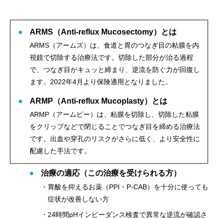
ARMS（Anti-reflux Mucosectomy）とは
ARMS（アームズ）は、食道と胃のつなぎ目の粘膜を内
視鏡で切除する治療法です。切除した部分が治る過程
で、つなぎ目がキュッと締まり、逆流を防ぐ力が回復し
ます。2022年4月より保険適用となりました。
ARMP（Anti-reflux Mucoplasty）とは
ARMP（アームピー）は、粘膜を切除し、切除した粘膜
をクリップなどで閉じることでつなぎ目を締める治療法
です。出血や穿孔のリスクがさらに低く、より安全性に
配慮した手法です。
治療の適応（この治療を受けられる方）
・胃酸を抑えるお薬（PPI・P-CAB）を十分に使っても
症状が改善しない方
・24時間pHインピーダンス検査で異常な逆流が確認さ