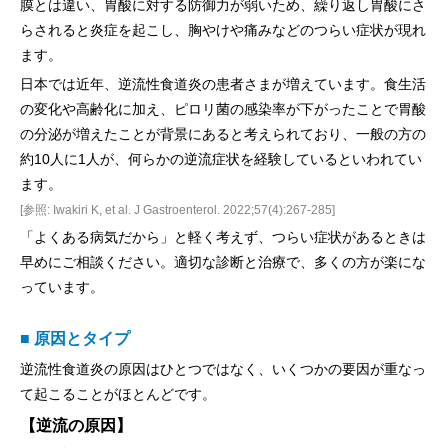
膜とは違い、胃酸に対する防御力が弱いため、繰り返し胃酸にさ
らされると炎症を起こし、胸やけや痛みなどのつらい症状が現れ
ます。
日本では近年、逆流性食道炎の患者さまが増えています。食生活
の変化や高齢化に加え、ピロリ菌の感染率が下がったことで胃酸
の分泌が増えたことが背景にあると考えられており、一般の方の
約10人に1人が、何らかの逆流症状を経験しているといわれてい
ます。
[参照: Iwakiri K, et al. J Gastroenterol. 2022;57(4):267-285]
「よくある病気だから」と軽く考えず、つらい症状があるときは
早めにご相談ください。適切な診断と治療で、多くの方が楽にな
っています。
■ 原因とタイプ
逆流性食道炎の原因はひとつではなく、いくつかの要因が重なっ
て起こることがほとんどです。
【逆流の原因】