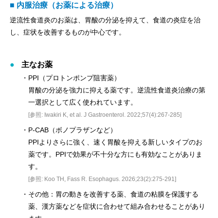
■ 内服治療（お薬による治療）
逆流性食道炎のお薬は、胃酸の分泌を抑えて、食道の炎症を治
し、症状を改善するものが中心です。
主なお薬
・PPI（プロトンポンプ阻害薬）
胃酸の分泌を強力に抑える薬です。逆流性食道炎治療の第
一選択として広く使われています。
[参照: Iwakiri K, et al. J Gastroenterol. 2022;57(4):267-285]
・P-CAB（ボノプラザンなど）
PPIよりさらに強く、速く胃酸を抑える新しいタイプのお
薬です。PPIで効果が不十分な方にも有効なことがありま
す。
[参照: Koo TH, Fass R. Esophagus. 2026;23(2):275-291]
・その他：胃の動きを改善する薬、食道の粘膜を保護する
薬、漢方薬などを症状に合わせて組み合わせることがあり