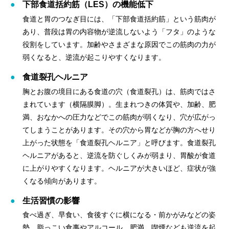
下部食道括約筋（LES）の機能低下
食道と胃のつなぎ目には、「下部食道括約筋」という筋肉が
あり、普段は胃の内容物が逆流しないよう「フタ」のような
役割をしています。加齢やさまざまな原因でこの筋肉の力が
弱くなると、逆流が起こりやすくなります。
食道裂孔ヘルニア
胸とお腹の境目にある食道の穴（食道裂孔）は、筋肉ではさ
まれています（横隔膜脚）。生まれつきの体質や、加齢、肥
満、おなかへの圧力などでこの筋肉が弱くなり、穴が広がっ
てしまうことがあります。その穴から胃などが胸の方へせり
上がった状態を「食道裂孔ヘルニア」と呼びます。食道裂孔
ヘルニアがあると、逆流を防ぐしくみが弱まり、胃酸が食道
に上がりやすくなります。ヘルニアが大きいほど、症状が強
くなる傾向があります。
生活習慣の影響
食べ過ぎ、早食い、食後すぐに横になる・前かがみなどの姿
勢、脂っこい食事やアルコール、肥満、喫煙なども逆流を起