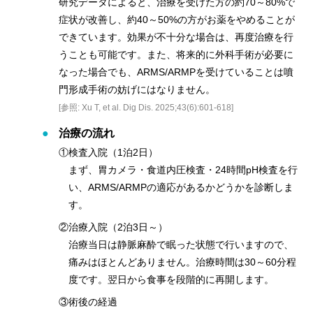
研究データによると、治療を受けた方の約70～80%で
症状が改善し、約40～50%の方がお薬をやめることが
できています。効果が不十分な場合は、再度治療を行
うことも可能です。また、将来的に外科手術が必要に
なった場合でも、ARMS/ARMPを受けていることは噴
門形成手術の妨げにはなりません。
[参照: Xu T, et al. Dig Dis. 2025;43(6):601-618]
治療の流れ
①検査入院（1泊2日）
まず、胃カメラ・食道内圧検査・24時間pH検査を行
い、ARMS/ARMPの適応があるかどうかを診断しま
す。
②治療入院（2泊3日～）
治療当日は静脈麻酔で眠った状態で行いますので、
痛みはほとんどありません。治療時間は30～60分程
度です。翌日から食事を段階的に再開します。
③術後の経過