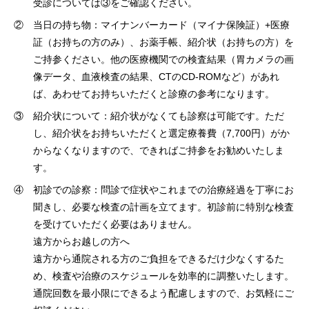
受診については③をご確認ください。
② 当日の持ち物：マイナンバーカード（マイナ保険証）+医療
証（お持ちの方のみ）、お薬手帳、紹介状（お持ちの方）を
ご持参ください。他の医療機関での検査結果（胃カメラの画
像データ、血液検査の結果、CTのCD-ROMなど）があれ
ば、あわせてお持ちいただくと診療の参考になります。
③ 紹介状について：紹介状がなくても診察は可能です。ただ
し、紹介状をお持ちいただくと選定療養費（7,700円）がか
からなくなりますので、できればご持参をお勧めいたしま
す。
④ 初診での診察：問診で症状やこれまでの治療経過を丁寧にお
聞きし、必要な検査の計画を立てます。初診前に特別な検査
を受けていただく必要はありません。
遠方からお越しの方へ
遠方から通院される方のご負担をできるだけ少なくするた
め、検査や治療のスケジュールを効率的に調整いたします。
通院回数を最小限にできるよう配慮しますので、お気軽にご