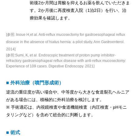
術後2か月間は胃酸を抑えるお薬を飲んでいただきま
す。2か月後に再度検査入院（1泊2日）を行い、治
療効果を確認します。
[参照: Inoue H,et al. Anti-reflux mucosectomy for gastroesophageal reflux
disease in the absence of hiatus hernia: a pilot study. Ann Gastroenterol.
2014]
[参照:Sumi, K, et al. Endoscopic treatment of proton pump inhibitor-
refractory gastroesophageal reflux disease with anti-reflux mucosectomy:
Experience of 109 cases. Digestive Endoscopy. 2021]
■ 外科治療（噴門形成術）
逆流の重症度が高い場合や、中等度から大きな食道裂孔ヘルニア
がある場合には、積極的に外科治療を検討します。
※ 手術適応は、内視鏡検査や食道機能検査（内圧検査・pHモニ
タリングなど）を含めて総合的に判断します。
■ 術式