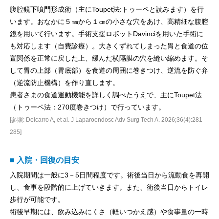
腹腔鏡下噴門形成術（主にToupet法:トゥーペと読みます）を行
います。おなかに５㎜から１㎝の小さな穴をあけ、高精細な腹腔
鏡を用いて行います。手術支援ロボットDavinciを用いた手術に
も対応します（自費診療）。大きくずれてしまった胃と食道の位
置関係を正常に戻した上、緩んだ横隔膜の穴を縫い縮めます。そ
して胃の上部（胃底部）を食道の周囲に巻きつけ、逆流を防ぐ弁
（逆流防止機構）を作り直します。
患者さまの食道運動機能を詳しく調べたうえで、主にToupet法
（トゥーペ法：270度巻きつけ）で行っています。
[参照: Delcarro A, et al. J Laparoendosc Adv Surg Tech A. 2026;36(4):281-
285]
■ 入院・回復の目安
入院期間は一般に3－5日間程度です。術後当日から流動食を再開
し、食事を段階的に上げていきます。また、術後当日からトイレ
歩行が可能です。
術後早期には、飲み込みにくさ（軽いつかえ感）や食事量の一時