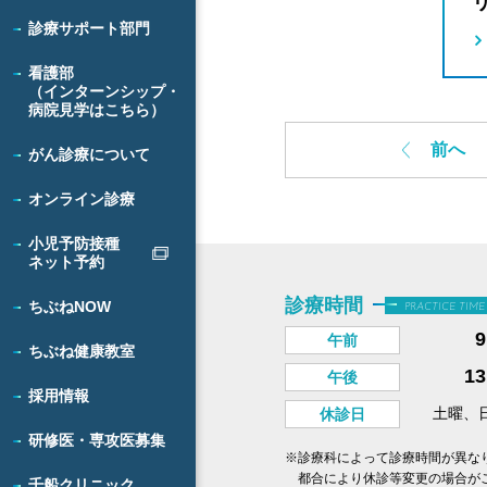
診療サポート部門
看護部
（インターンシップ・
病院見学はこちら）
前へ
がん診療について
オンライン診療
小児予防接種
ネット予約
診療時間
ちぶねNOW
PRACTICE TIME
午前
ちぶね健康教室
1
午後
採用情報
土曜、
休診日
研修医・専攻医募集
※診療科によって診療時間が異な
都合により休診等変更の場合が
千船クリニック