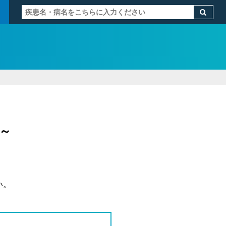
）～
い。