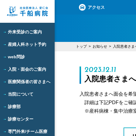
アクセス
外来受診のご案内
産婦人科ネット予約
トップ
お知らせ
入院患者さまへ
web問診
2023.12.11
入院・面会のご案内
入院患者さまへ
医療関係者の皆さまへ
入院患者さまへ面会を希
当院について
詳細は下記PDFをご確
診療部
※産科病棟・集中治療室
診療センター
専門外来/チーム医療