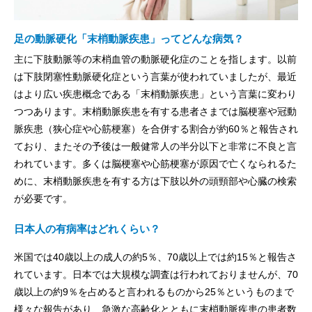
足の動脈硬化「末梢動脈疾患」ってどんな病気？
主に下肢動脈等の末梢血管の動脈硬化症のことを指します。以前
は下肢閉塞性動脈硬化症という言葉が使われていましたが、最近
はより広い疾患概念である「末梢動脈疾患」という言葉に変わり
つつあります。末梢動脈疾患を有する患者さまでは脳梗塞や冠動
脈疾患（狭心症や心筋梗塞）を合併する割合が約60％と報告され
ており、またその予後は一般健常人の半分以下と非常に不良と言
われています。多くは脳梗塞や心筋梗塞が原因で亡くなられるた
めに、末梢動脈疾患を有する方は下肢以外の頭頸部や心臓の検索
が必要です。
日本人の有病率はどれくらい？
米国では40歳以上の成人の約5％、70歳以上では約15％と報告さ
れています。日本では大規模な調査は行われておりませんが、70
歳以上の約9％を占めると言われるものから25％というものまで
様々な報告があり、急激な高齢化とともに末梢動脈疾患の患者数